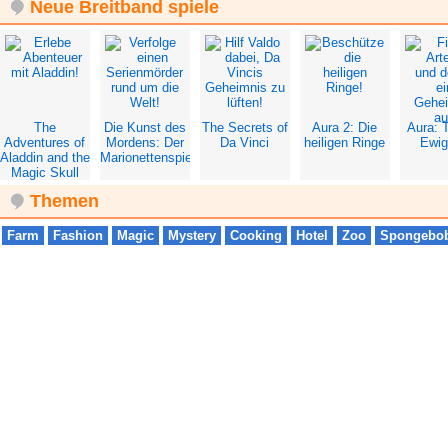
Neue Breitband spiele
The
Die Kunst des
The Secrets of
Aura 2: Die
Aura: T
Adventures of
Mordens: Der
Da Vinci
heiligen Ringe
Ewig
Aladdin and the
Marionettenspieler
Magic Skull
Themen
Farm
Fashion
Magic
Mystery
Cooking
Hotel
Zoo
Spongebo