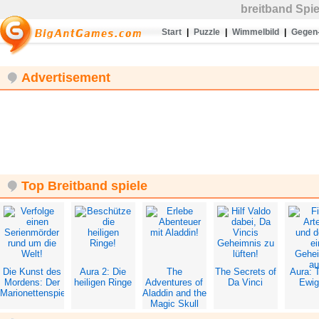
breitband
Spie
Start
|
Puzzle
|
Wimmelbild
|
Gegen-
Advertisement
Top Breitband spiele
Die Kunst des
Aura 2: Die
The
The Secrets of
Aura: T
Mordens: Der
heiligen Ringe
Adventures of
Da Vinci
Ewig
Marionettenspieler
Aladdin and the
Magic Skull